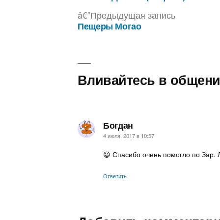
Навигация
Предыдущ
Предыдущая запись
по
запись:
Пещеры Могао
записям
Вливайтесь в общени
Богдан
пишет:
4 июля, 2017 в 10:57
😀 Спасибо очень помогло по Зар. 
Ответить