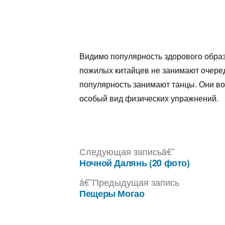
Видимо популярность здорового образ
пожилых китайцев не занимают очередь
популярность занимают танцы. Они во
особый вид физических упражнений.
Следующа
Следующая запись
запись:
Ночной Далянь (20 фото)
Навигация
Предыдущ
Предыдущая запись
по
запись:
Пещеры Могао
записям