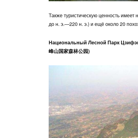
Также туристическую ценность имеет 
до н. э.—220 н. э.) и ещё около 20 похо
Национальный Лесной Парк Цзифэнша
峰山国家森林公园)