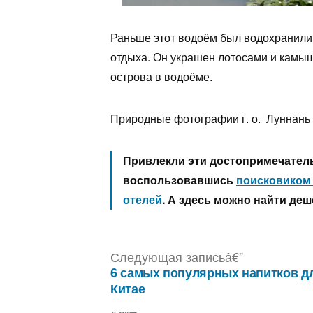
Раньше этот водоём был водохранили
отдыха. Он украшен лотосами и камыш
острова в водоёме.
Природные фотографии г. о. Луннань
Привлекли эти достопримечател
воспользовавшись
поисковиком
отелей
. А здесь можно найти де
Следующа
Следующая запись
запись:
6 самых популярных напитков д
Навигация
Китае