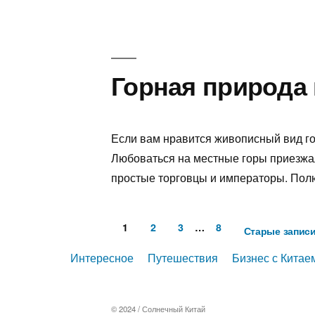
Горная природа г
Если вам нравится живописный вид горн
Любоваться на местные горы приезжа
простые торговцы и императоры. Полю
1
2
3
…
8
Старые запис
Навигация
Интересное
Путешествия
Бизнес с Китае
по
записям
© 2024 /
Солнечный Китай